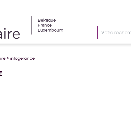
ire
>
infogérance
E