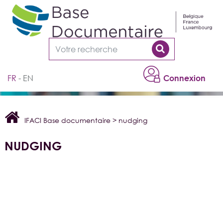
Cookies management panel
FR
EN
Connexion
IFACI Base documentaire
>
nudging
NUDGING