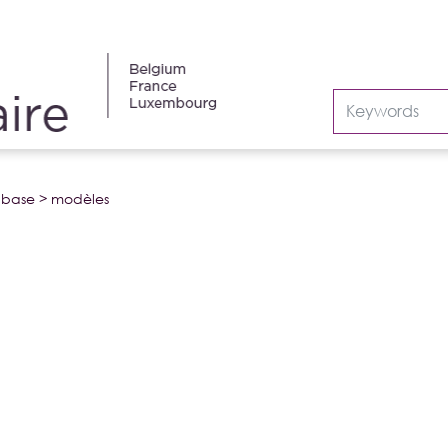
abase
>
modèles