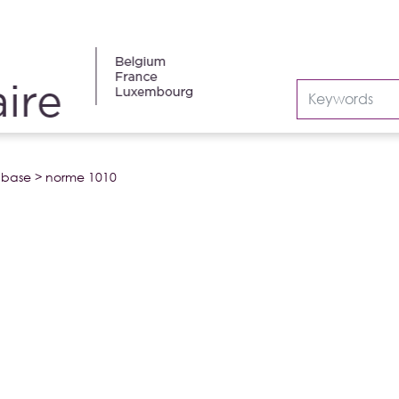
abase
>
norme 1010